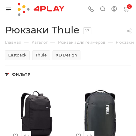
0
Рюкзаки Thule
17
—
—
—
Главная
Каталог
Рюкзаки для геймеров
Рюкзаки 
Eastpack
Thule
XD Design
ФИЛЬТР