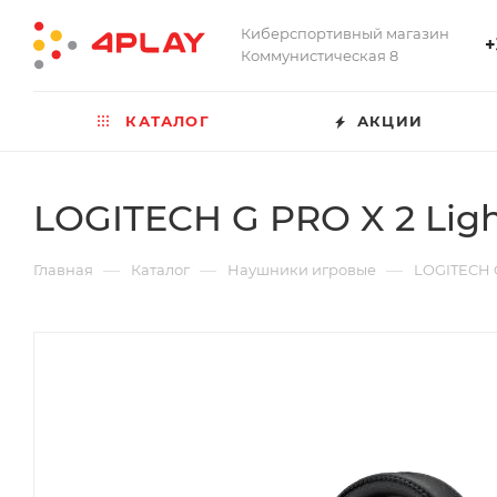
Киберспортивный магазин
+
Коммунистическая 8
КАТАЛОГ
АКЦИИ
LOGITECH G PRO X 2 Lig
—
—
—
Главная
Каталог
Наушники игровые
LOGITECH G