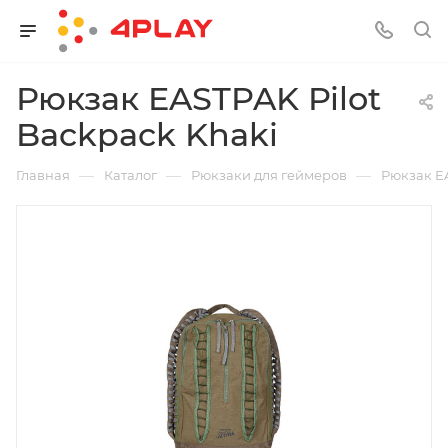
Рюкзак EASTPAK Pilot
Backpack Khaki
—
—
—
Главная
Каталог
Рюкзаки для геймеров
Рюкзак EA