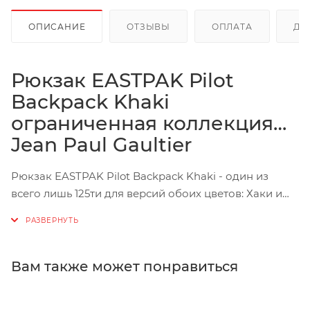
ОПИСАНИЕ
ОТЗЫВЫ
ОПЛАТА
ДО
Рюкзак EASTPAK Pilot
Backpack Khaki
ограниченная коллекция
Jean Paul Gaultier
Рюкзак EASTPAK Pilot Backpack Khaki - один из
всего лишь 125ти для версий обоих цветов: Хаки и
цвет бедра нимфы. Это все - классическая модель,
переосмысленная в коллабе с крутейшим Jean Paul
Gaultier. Именно его уникальный взгляд подарил
нам эти эксклюзивные модели лимитированного
Вам также может понравиться
издания. Сверхзвуковая интерпретация униформы
пилота, дополненная техничным исполнением