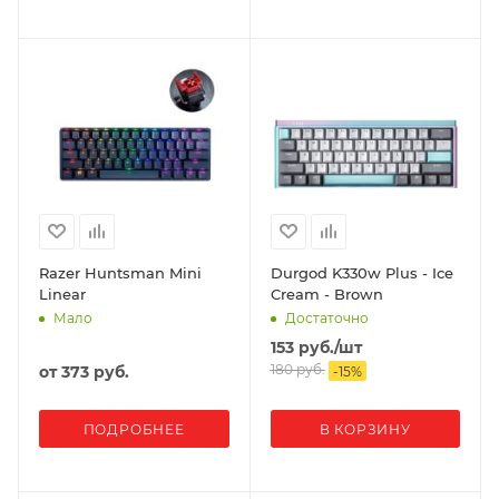
Razer Huntsman Mini
Durgod K330w Plus - Ice
Linear
Cream - Brown
Достаточно
Мало
153
руб.
/шт
180
руб.
от
373 руб.
-
15
%
ПОДРОБНЕЕ
В КОРЗИНУ