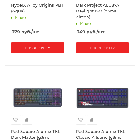
HyperX Alloy Origins PBT
Dark Project ALU87A
(Aqua)
Daylight ISO (g3ms
Zircon)
Мало
Мало
379
руб.
/шт
349
руб.
/шт
В КОРЗИНУ
В КОРЗИНУ
Red Square Alumix TKL
Red Square Alumix TKL
Dark Matter [g3ms
Classic Kitsune [g3ms