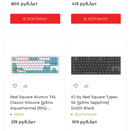
800
руб.
/шт
415
руб.
/шт
В КОРЗИНУ
В КОРЗИНУ
Red Square Alumix TKL
IO by Red Square Typex
Classic Kitsune [g3ms
SE [g3ms Sapphire]
Aquamarine] (RSQ-
(io221) Black
20052) White
Мало
Достаточно
219
руб.
/шт
109
руб.
/шт