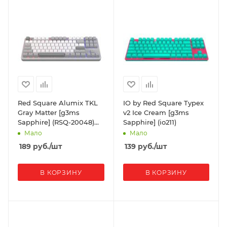
Red Square Alumix TKL
IO by Red Square Typex
Gray Matter [g3ms
v2 Ice Cream [g3ms
Sapphire] (RSQ-20048)
Sapphire] (io211)
Grey
Мало
Мало
189
руб.
/шт
139
руб.
/шт
В КОРЗИНУ
В КОРЗИНУ