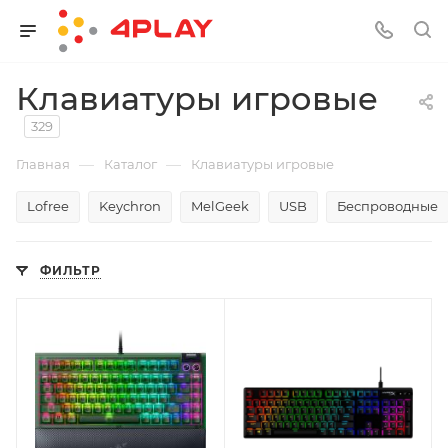
Клавиатуры игровые
329
—
—
Главная
Каталог
Клавиатуры игровые
Lofree
Keychron
MelGeek
USB
Беспроводные
ФИЛЬТР