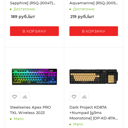
Sapphire] (RSQ-20047)
Aquamarine] (RSQ-20051)
Black
Black
Достаточно
Достаточно
189
руб.
/шт
219
руб.
/шт
В КОРЗИНУ
В КОРЗИНУ
Steelseries Apex PRO
Dark Project KD87A
TKL Wireless 2023
+Numpad [g3ms
Moonstone] (DP-KD-87A-
Мало
000101-GMS) Black
Мало