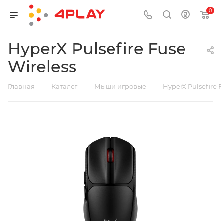
0
HyperX Pulsefire Fuse
Wireless
—
—
—
Главная
Каталог
Мыши игровые
HyperX Pulsefire 