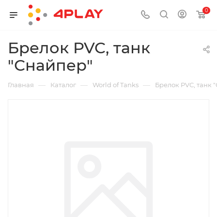
0
Брелок PVC, танк
"Снайпер"
—
—
—
Главная
Каталог
World of Tanks
Брелок PVC, танк 