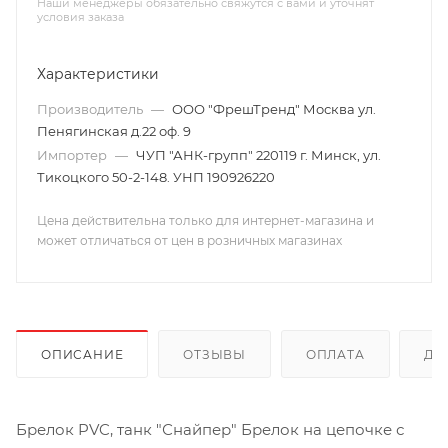
Наши менеджеры обязательно свяжутся с вами и уточнят
условия заказа
Характеристики
Производитель
—
ООО "ФрешТренд" Москва ул.
Пенягинская д.22 оф. 9
Импортер
—
ЧУП "АНК-групп" 220119 г. Минск, ул.
Тикоцкого 50-2-148. УНП 190926220
Цена действительна только для интернет-магазина и
может отличаться от цен в розничных магазинах
ОПИСАНИЕ
ОТЗЫВЫ
ОПЛАТА
ДО
Брелок PVC, танк "Снайпер" Брелок на цепочке с