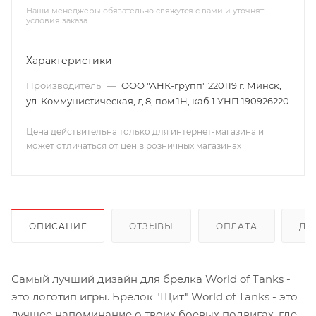
Наши менеджеры обязательно свяжутся с вами и уточнят
условия заказа
Характеристики
Производитель
—
ООО "АНК-групп" 220119 г. Минск,
ул. Коммунистическая, д 8, пом 1Н, каб 1 УНП 190926220
Цена действительна только для интернет-магазина и
может отличаться от цен в розничных магазинах
ОПИСАНИЕ
ОТЗЫВЫ
ОПЛАТА
ДО
Самый лучший дизайн для брелка World of Tanks -
это логотип игры. Брелок "Щит" World of Tanks - это
лучшее напоминание о твоих боевых подвигах, где