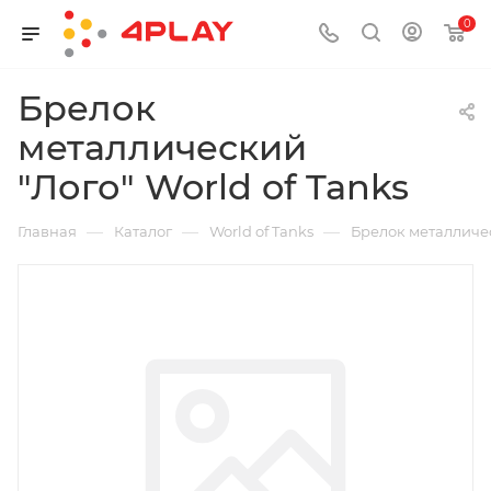
0
Брелок
металлический
"Лого" World of Tanks
—
—
—
Главная
Каталог
World of Tanks
Брелок металличес