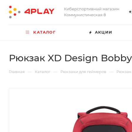
Киберспортивный магазин
+
Коммунистическая 8
КАТАЛОГ
АКЦИИ
Рюкзак XD Design Bobb
—
—
—
Главная
Каталог
Рюкзаки для геймеров
Рюкзак