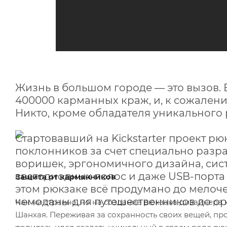
Жизнь в большом городе — это вызов.
400000 карманных краж, и, к сожалению
Никто, кроме обладателя уникального 
Стартовавший на Kickstarter проект рю
поклонников за счет специально разр
воришек, эргономичного дизайна, сис
светодиодных полос и даже USB-порта 
Защита от карманников
этом рюкзаке всё продумано до мелоче
чемоданы для путешественников до ор
Как ни странно, но на создание рюкзака дизайнера
Шанхая. Переживая за сохранность своих вещей, про