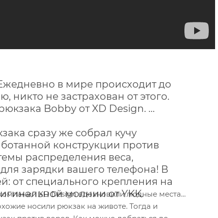
 Ежедневно в мире происходит до
, никто не застрахован от этого.
рюкзака Bobby от XD Design.
кзака сразу же собрал кучу
аботанной конструкции против
темы распределения веса,
для зарядки вашего телефона! В
й: от специального крепления на
игинальной молнии от YKK.
 компании XD Design вдохновили людные места
хожие носили рюкзак на животе. Тогда и