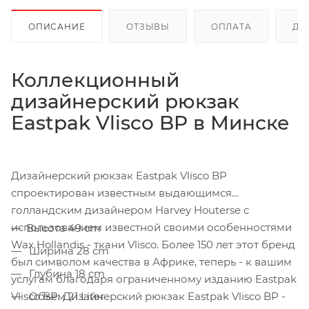
ОПИСАНИЕ
ОТЗЫВЫ
ОПЛАТА
ДО
Коллекционный
дизайнерский рюкзак
Eastpak Vlisco BP в Минске
Дизайнерский рюкзак Eastpak Vlisco BP
спроектирован известным выдающимся
голландским дизайнером Harvey Houterse с
использованием известной своими особенностями
Высота 49 cm
Wax Hollandis - ткани Vlisco. Более 150 лет этот бренд
Ширина 28 cm
был символом качества в Африке, теперь - к вашим
Глубина 18 cm
услугам благодаря ограниченному изданию Eastpak
Vlisco BP. Дизайнерский рюкзак Eastpak Vlisco BP -
Объем 21 Liter