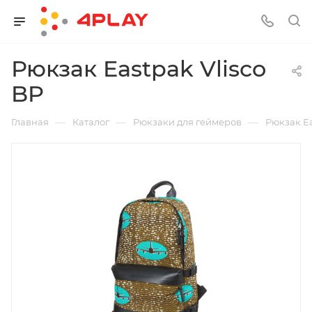
Рюкзак Eastpak Vlisco
BP
—
—
—
Главная
Каталог
Рюкзаки для геймеров
Рюкзак Ea