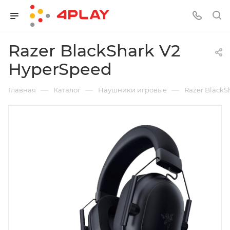
Razer BlackShark V2
HyperSpeed
—
—
—
Главная
Каталог
Наушники игровые
Razer BlackS