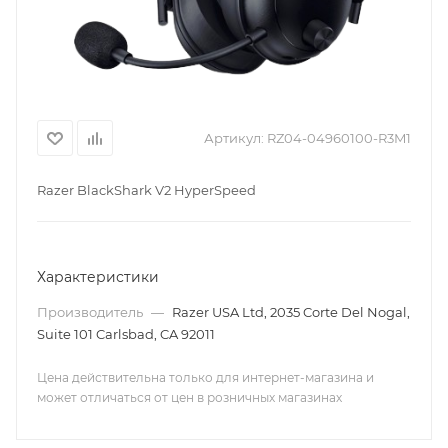
Артикул:
RZ04-04960100-R3M1
Razer BlackShark V2 HyperSpeed
Характеристики
Производитель
—
Razer USA Ltd, 2035 Corte Del Nogal,
Suite 101 Carlsbad, CA 92011
Цена действительна только для интернет-магазина и
может отличаться от цен в розничных магазинах