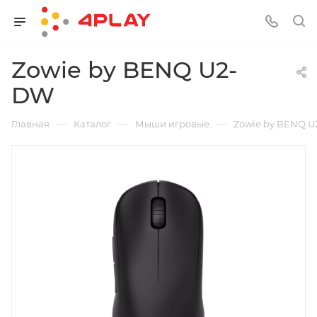
Zowie by BENQ U2-
DW
—
—
—
Главная
Каталог
Мыши игровые
Zowie by BENQ 