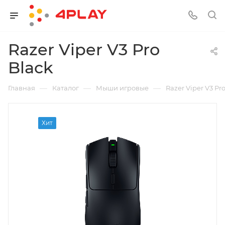
Razer Viper V3 Pro
Black
—
—
—
Главная
Каталог
Мыши игровые
Razer Viper V3 Pr
Хит