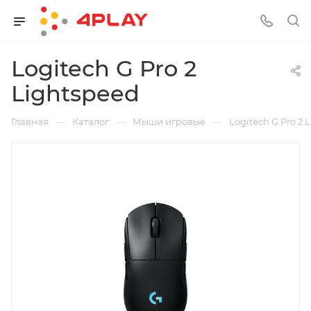
Logitech G Pro 2
Lightspeed
—
—
—
Главная
Каталог
Мыши игровые
Logitech G Pro 2 