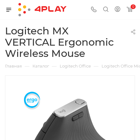
0
Logitech MX
VERTICAL Ergonomic
Wireless Mouse
—
—
—
Главная
Каталог
Logitech Office
Logitech Office Mi