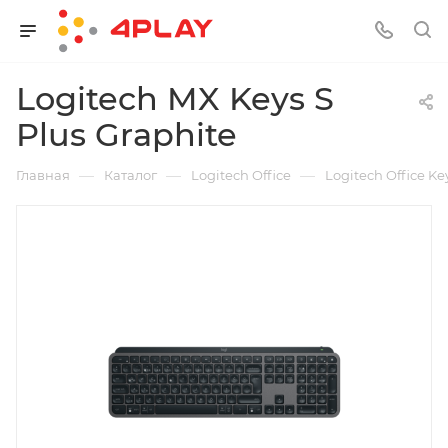
Logitech MX Keys S
Plus Graphite
—
—
—
Главная
Каталог
Logitech Office
Logitech Office K