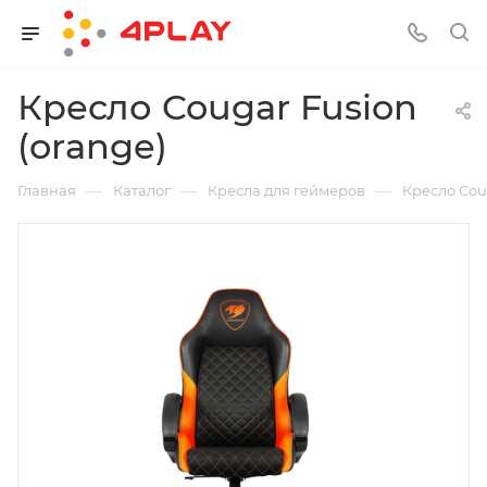
Кресло Cougar Fusion
(orange)
—
—
—
Главная
Каталог
Кресла для геймеров
Кресло Coug