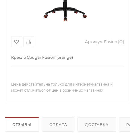
Артикул:
Fusion [O]
Кресло Cougar Fusion (orange)
Цена действительна только для интернет-магазина и
может отличаться от цен в розничных магазинах
ОТЗЫВЫ
ОПЛАТА
ДОСТАВКА
РА