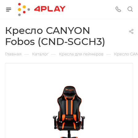
Кресло CANYON
Fobos (CND-SGCH3)
—
—
—
Главная
Каталог
Кресла для геймеров
Кресло CA