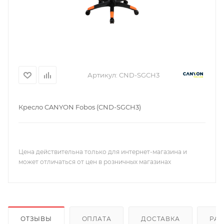
Артикул:
CND-SGCH3
Кресло CANYON Fobos (CND-SGCH3)
Цена действительна только для интернет-магазина и
может отличаться от цен в розничных магазинах
ОТЗЫВЫ
ОПЛАТА
ДОСТАВКА
РА