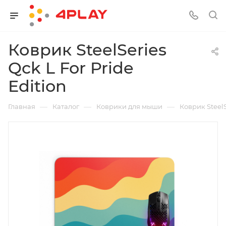
Коврик SteelSeries
Qck L For Pride
Edition
—
—
—
Главная
Каталог
Коврики для мыши
Коврик SteelS