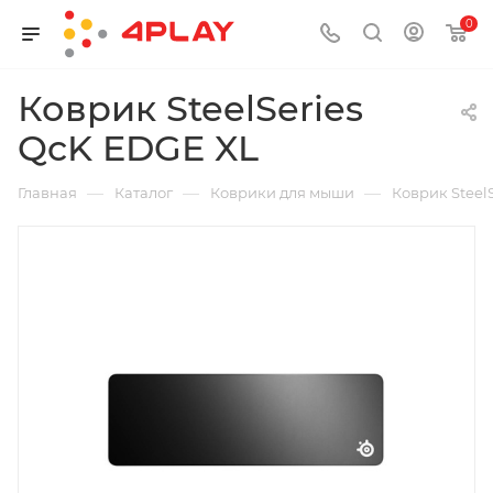
0
Коврик SteelSeries
QcK EDGE XL
—
—
—
Главная
Каталог
Коврики для мыши
Коврик Steel