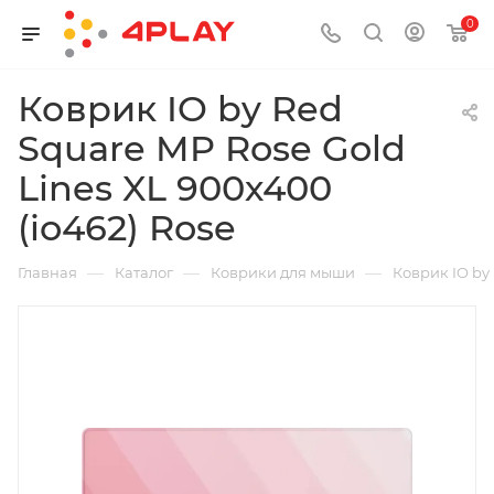
0
Коврик IO by Red
Square MP Rose Gold
Lines XL 900х400
(io462) Rose
—
—
—
Главная
Каталог
Коврики для мыши
Коврик IO by 