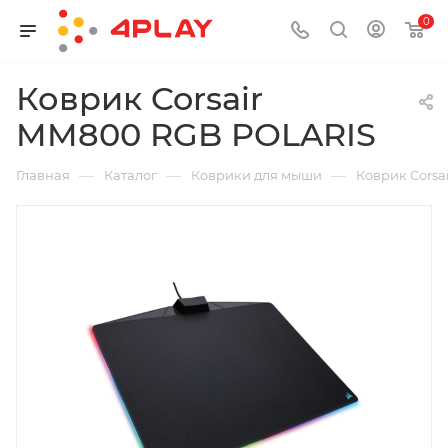
0
Коврик Corsair
MM800 RGB POLARIS
—
—
—
Главная
Каталог
Коврики для мыши
Коврик Corsa