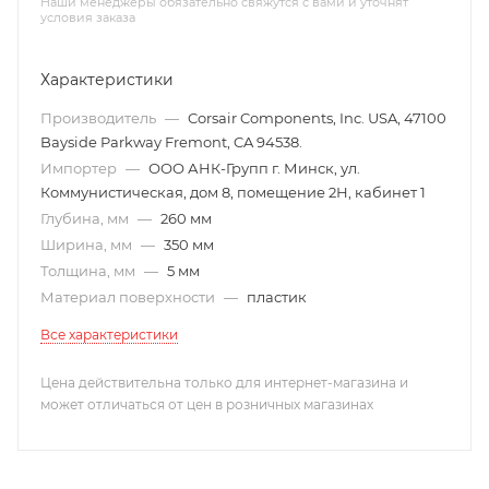
Наши менеджеры обязательно свяжутся с вами и уточнят
условия заказа
Характеристики
Производитель
—
Corsair Components, Inc. USA, 47100
Bayside Parkway Fremont, CA 94538.
Импортер
—
ООО АНК-Групп г. Минск, ул.
Коммунистическая, дом 8, помещение 2Н, кабинет 1
Глубина, мм
—
260 мм
Ширина, мм
—
350 мм
Толщина, мм
—
5 мм
Материал поверхности
—
пластик
Все характеристики
Цена действительна только для интернет-магазина и
может отличаться от цен в розничных магазинах