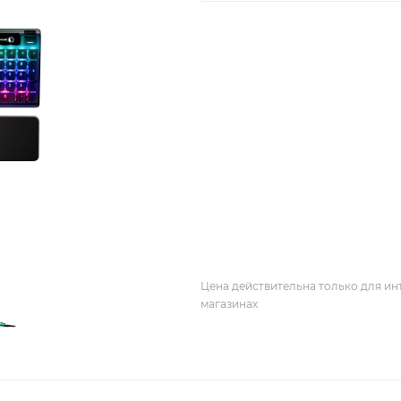
Цена действительна только для ин
магазинах