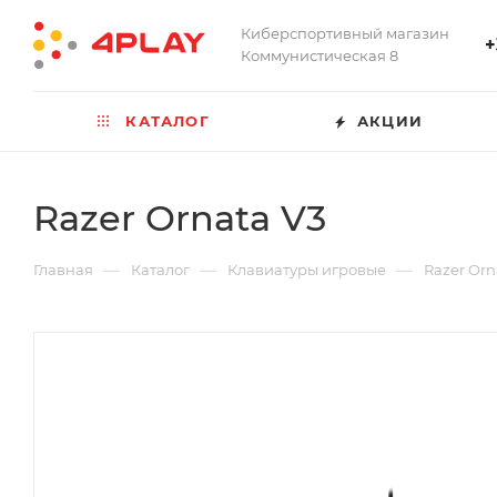
Киберспортивный магазин
+
Коммунистическая 8
КАТАЛОГ
АКЦИИ
Razer Ornata V3
—
—
—
Главная
Каталог
Клавиатуры игровые
Razer Orn