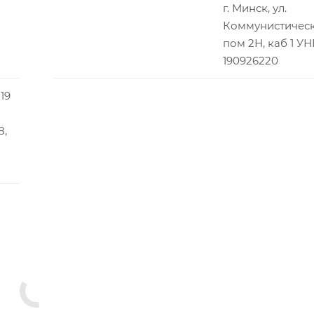
г. Минск, ул.
Коммунистическа
пом 2Н, каб 1 У
190926220
19
8,