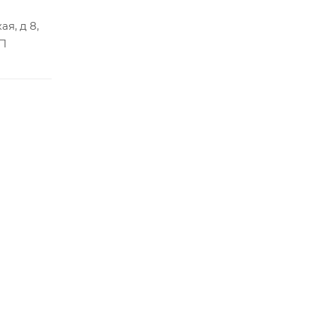
я, д 8,
НП