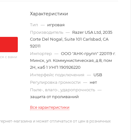
Характеристики
Тип
—
игровая
Производитель
—
Razer USA Ltd, 2035
Corte Del Nogal, Suite 101 Carlsbad, CA
92011
Импортер
—
ООО "АНК-групп" 220119 г.
ся с вами
Минск, ул. Коммунистическая, д 8, пом
2Н, каб 1 УНП 190926220
Интерфейс подключения
—
USB
Регулировка громкости
—
нет
Пыле-, влаго-, ударопрочность
—
защита от проливаний
Все характеристики
тернет-магазина и может отличаться от цен в розничных