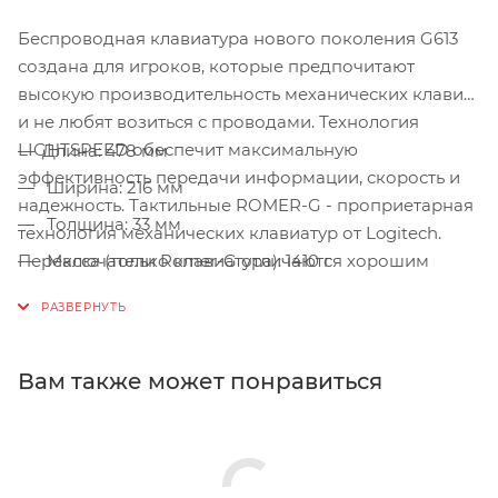
Беспроводная клавиатура нового поколения G613
создана для игроков, которые предпочитают
высокую производительность механических клавиш
и не любят возиться с проводами. Технология
LIGHTSPEED обеспечит максимальную
Длина: 478 мм
эффективность передачи информации, скорость и
Ширина: 216 мм
надежность. Тактильные ROMER-G - проприетарная
Толщина: 33 мм
технология механических клавиатур от Logitech.
Переключатели Romer-G отличаются хорошим
Масса (только клавиатура): 1410 г
тактильным откликом, а их надежный пружинный
Сила нажатия: 45 г
механизм гарантирует точную и практически
Общий ход клавиши: 3,2 мм
бесшумную работу клавиш на протяжении долгого
времени (до 70 млн нажатий). Благодаря
Вам также может понравиться
небольшому расстоянию до точки срабатывания (1,5
мм) переключатели Romer-G с тактильным
откликом реагируют на нажатие на 25 % быстрее
некоторых аналогов. Переключатели Romer-G