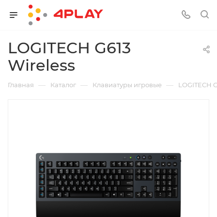
LOGITECH G613
Wireless
—
—
—
Главная
Каталог
Клавиатуры игровые
LOGITECH G6