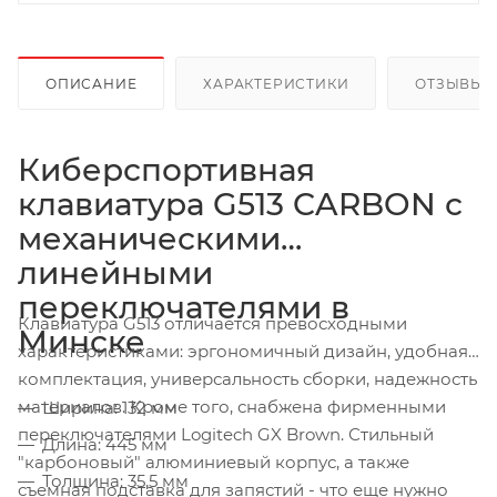
ОПИСАНИЕ
ХАРАКТЕРИСТИКИ
ОТЗЫВЫ
Киберспортивная
клавиатура G513 CARBON с
механическими
линейными
переключателями в
Клавиатура G513 отличается превосходными
Минске
характеристиками: эргономичный дизайн, удобная
комплектация, универсальность сборки, надежность
материалов. Кроме того, снабжена фирменными
Ширина: 132 мм
переключателями Logitech GX Brown. Стильный
Длина: 445 мм
"карбоновый" алюминиевый корпус, а также
Толщина: 35,5 мм
съемная подставка для запястий - что еще нужно