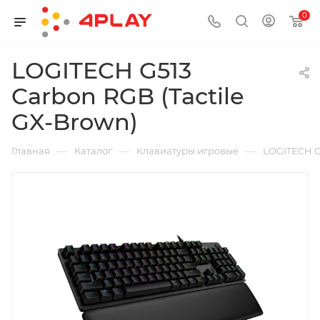
0
LOGITECH G513
Carbon RGB (Tactile
GX-Brown)
—
—
—
Главная
Каталог
Клавиатуры игровые
LOGITECH G5