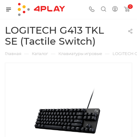
0
LOGITECH G413 TKL
SE (Tactile Switch)
—
—
—
Главная
Каталог
Клавиатуры игровые
LOGITECH G4