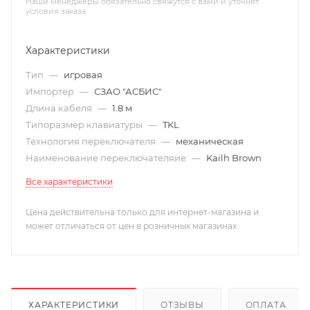
Наши менеджеры обязательно свяжутся с вами и уточнят
условия заказа
Характеристики
Тип
—
игровая
Импортер
—
СЗАО "АСБИС"
Длина кабеля
—
1.8 м
Типоразмер клавиатуры
—
TKL
Технология переключателя
—
механическая
Наименование переключателяие
—
Kailh Brown
Все характеристики
Цена действительна только для интернет-магазина и
может отличаться от цен в розничных магазинах
ХАРАКТЕРИСТИКИ
ОТЗЫВЫ
ОПЛАТА