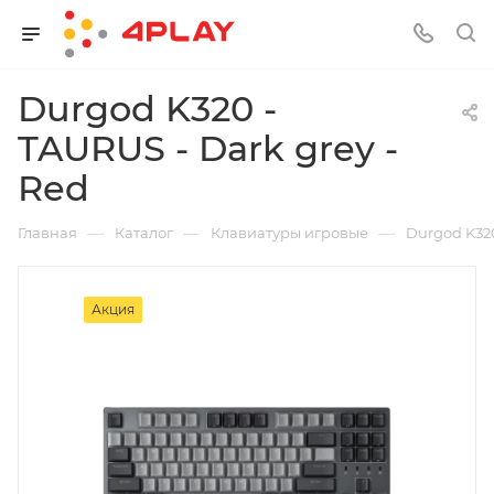
Durgod K320 -
TAURUS - Dark grey -
Red
—
—
—
Главная
Каталог
Клавиатуры игровые
Durgod K320
Акция