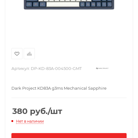
Артикул:
DP-KD-83A-004500-GMT
Dark Project KD83A g3ms Mechanical Sapphire
380
руб.
/шт
Нет в наличии