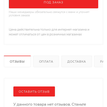
ПОД ЗАКАЗ
Наши менеджеры обязательно свяжутся с вами и уточнят
условия заказа
Цена действительна только для интернет-магазина и
может отличаться от цен в розничных магазинах
ОТЗЫВЫ
ОПЛАТА
ДОСТАВКА
РА
ОСТАВИТЬ ОТЗЫВ
У данного товара нет отзывов. Станьте