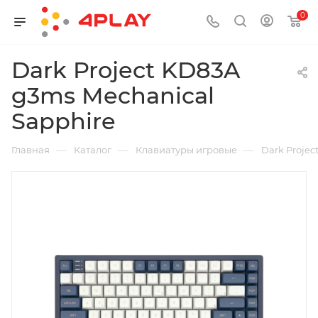
0
Dark Project KD83A
g3ms Mechanical
Sapphire
—
—
—
Главная
Каталог
Клавиатуры игровые
Dark Projec