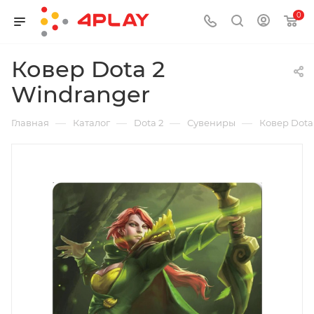
0
Ковер Dota 2
Windranger
—
—
—
—
Главная
Каталог
Dota 2
Сувениры
Ковер Dota