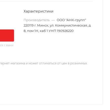
Характеристики
Производитель
—
ООО "АНК-групп"
220119 г. Минск, ул. Коммунистическая, д
8, пом 1Н, каб 1 УНП 190926220
ся с вами
тернет-магазина и может отличаться от цен в розничных