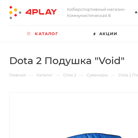
Киберспортивный магазин
+
Коммунистическая 8
КАТАЛОГ
АКЦИИ
Dota 2 Подушка "Void"
—
—
—
—
Главная
Каталог
Dota 2
Сувениры
Dota 2 По