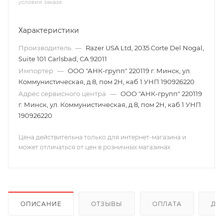
условия заказа
Характеристики
Производитель
—
Razer USA Ltd, 2035 Corte Del Nogal,
Suite 101 Carlsbad, CA 92011
Импортер
—
ООО "АНК-групп" 220119 г. Минск, ул.
Коммунистическая, д 8, пом 2Н, каб 1 УНП 190926220
Адрес сервисного центра
—
ООО "АНК-групп" 220119
г. Минск, ул. Коммунистическая, д 8, пом 2Н, каб 1 УНП
190926220
Цена действительна только для интернет-магазина и
может отличаться от цен в розничных магазинах
ОПИСАНИЕ
ОТЗЫВЫ
ОПЛАТА
ДО