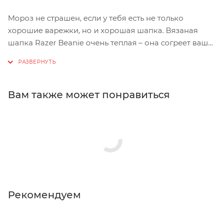
Мороз не страшен, если у тебя есть не только
хорошие варежки, но и хорошая шапка. Вязаная
шапка Razer Beanie очень теплая – она согреет вашу
голову и, кроме того, очень стильная – большой
логотип Razer будет греть ваше сердце. Мягкий и
немаркий материал вязаной шапки Razer Beanie
сохранит вашу голову в тепле. Большой логотип
Вам также может понравиться
Razer добавит вам стиля.
Рекомендуем