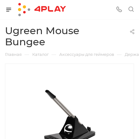
Ugreen Mouse
Bungee
—
—
—
Главная
Каталог
Аксессуары для геймеров
Держа