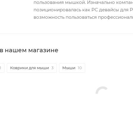
пользования мышкой. Изначально компани
позиционировалась как PС девайсы для PC
возможность пользоваться профессионал
 в нашем магазине
1
Коврики для мыши
3
Мыши
10