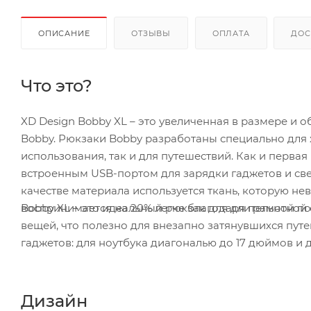
ОПИСАНИЕ
ОТЗЫВЫ
ОПЛАТА
ДОС
Что это?
XD Design Bobby XL – это увеличенная в размере и
Bobby. Рюкзаки Bobby разработаны специально для 
использования, так и для путешествий. Как и первая
встроенным USB-портом для зарядки гаджетов и св
качестве материала используется ткань, которую не
Bobby XL – это идеальный рюкзак для длительной по
воспринимается на 20% легче благодаря грамотной 
вещей, что полезно для внезапно затянувшихся пут
гаджетов: для ноутбука диагональю до 17 дюймов и 
Дизайн