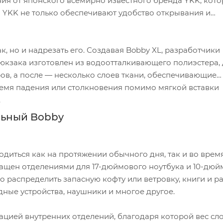
ния от японского всемирно известного бренда YKK, кото
 YKK не только обеспечивают удобство открывания и
, но и надрезать его. Создавая Bobby XL, разработчики
юкзака изготовлен из водоотталкивающего полиэстера,
ов, а после — несколько слоев ткани, обеспечивающие
емя падения или столкновения помимо мягкой вставки
.
льный Bobby
годиться как на протяжении обычного дня, так и во врем
нащен отделениями для 17-дюймового ноутбука и 10-дюй
 распределить запасную кофту или ветровку, книги и р
дные устройства, наушники и многое другое.
ацией внутренних отделений, благодаря которой вес с