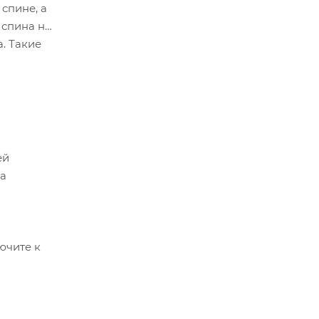
спине, а
 спина не
. Такие
ей
ва
ючите к