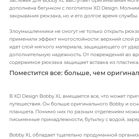
застежек для Bobby XL выступает оригинальная мол
дополнена бегунком с логотипом XD Design. Молнии
закрывания рюкзака, но и его долгое время службы.
Злоумышленники не смогут не только открыть рюкзак
применили эффект многослойности: верхний слой р
идет слой мягкого материала, защищающего от удар
дополнительную надежность. От повреждений во вр
содержимое рюкзака защищает вставка из пластика
Поместится все: больше, чем оригина
В XD Design Bobby XL вмещается все, что может при
путешествия. Он больше оригинального Bobby и ос
планшета. Помимо них по разным отделениям можно
письменные принадлежности, бутылку с водой, заря
Bobby XL обладает тщательно продуманной организ