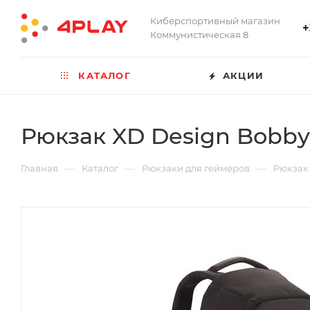
Киберспортивный магазин
+
Коммунистическая 8
КАТАЛОГ
АКЦИИ
Рюкзак XD Design Bobby
—
—
—
Главная
Каталог
Рюкзаки для геймеров
Рюкзак