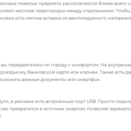
рюкзаке тяжелые предметы располагаются ближе всего к 
оляют жесткие перегородки между отделениями. Чтобы
юкзака есть мягкие вставки из вентилируемого материала
ы вы передвигались по городу с комфортом. На внутренн
проездному, банковской карте или ключам. Также есть д
 положить важные документы или смартфон.
пути, в рюкзаке есть встроенный порт USB. Просто подкл
зак превратится в источник энергии, позволяя заряжать
у.