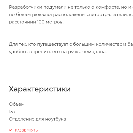
Разработчики подумали не только о комфорте, но и 
по бокам рюкзака расположены светоотражатели, ко
расстоянии 100 метров.
Для тех, кто путешествует с большим количеством б
удобно закрепить его на ручке чемодана.
Характеристики
Объем
15 л
Отделение для ноутбука
для моделей с диагональю до 17" (300 x 355-430 x 35 