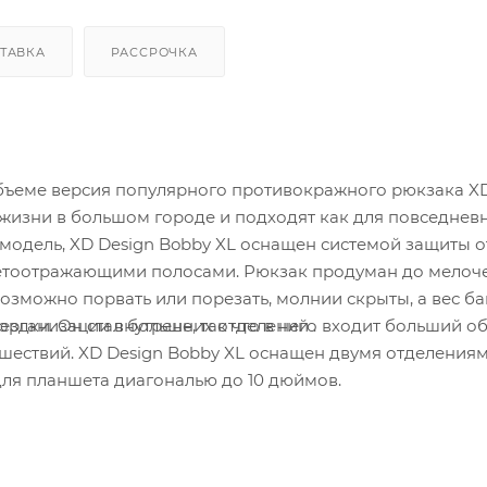
ТАВКА
РАССРОЧКА
 объеме версия популярного противокражного рюкзака X
жизни в большом городе и подходят как для повседнев
 модель, XD Design Bobby XL оснащен системой защиты о
етоотражающими полосами. Рюкзак продуман до мелоче
возможно порвать или порезать, молнии скрыты, а вес б
ездки. Он стал больше, так что в него входит больший о
организации внутренних отделений .
ешествий. XD Design Bobby XL оснащен двумя отделения
для планшета диагональю до 10 дюймов.