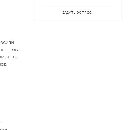
ЗАДАТЬ ВОПРОС
носили
шны ― его
м, что
под
и