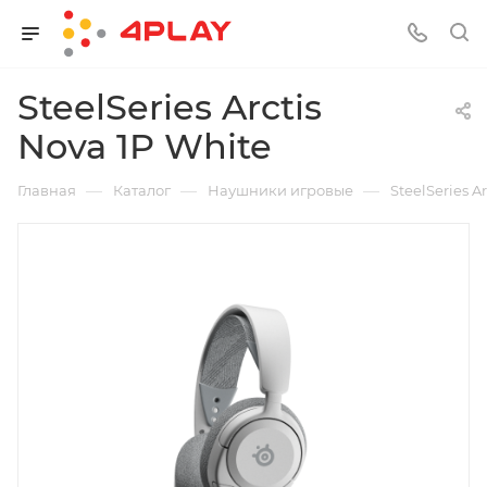
SteelSeries Arctis
Nova 1P White
—
—
—
Главная
Каталог
Наушники игровые
SteelSeries A