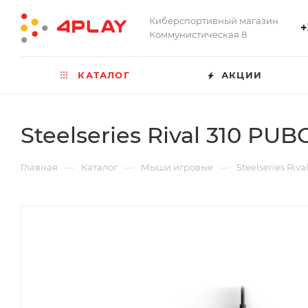
Киберспортивный магазин
+
Коммунистическая 8
КАТАЛОГ
АКЦИИ
Steelseries Rival 310 PUB
—
—
—
Главная
Каталог
Мыши игровые
Steelseries Riv