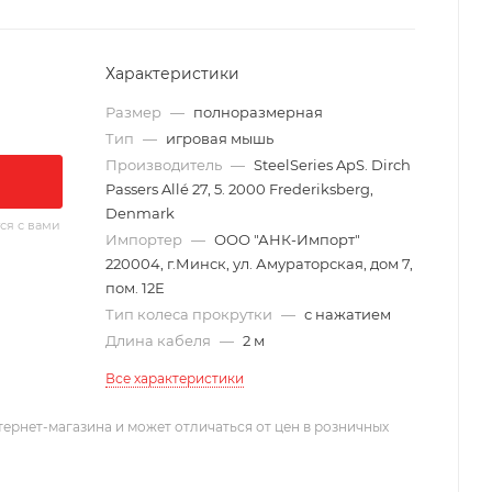
Характеристики
Размер
—
полноразмерная
Тип
—
игровая мышь
Производитель
—
SteelSeries ApS. Dirch
Passers Allé 27, 5. 2000 Frederiksberg,
Denmark
ся с вами
Импортер
—
ООО "АНК-Импорт"
220004, г.Минск, ул. Амураторская, дом 7,
пом. 12Е
Тип колеса прокрутки
—
с нажатием
Длина кабеля
—
2 м
Все характеристики
тернет-магазина и может отличаться от цен в розничных