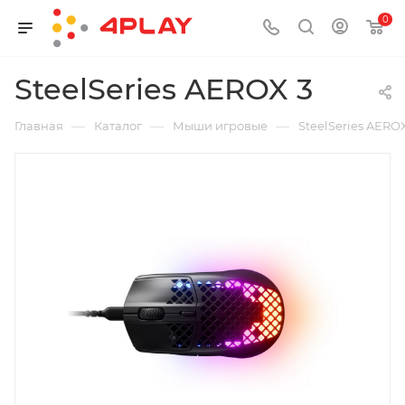
0
SteelSeries AEROX 3
—
—
—
Главная
Каталог
Мыши игровые
SteelSeries AERO