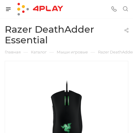
Razer DeathAdder
Essential
—
—
—
Главная
Каталог
Мыши игровые
Razer DeathAdder