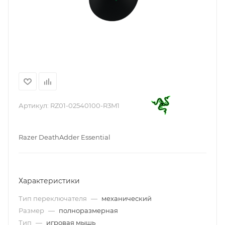
Артикул:
RZ01-02540100-R3M1
Razer DeathAdder Essential
Характеристики
Тип переключателя
—
механический
Размер
—
полноразмерная
Тип
—
игровая мышь