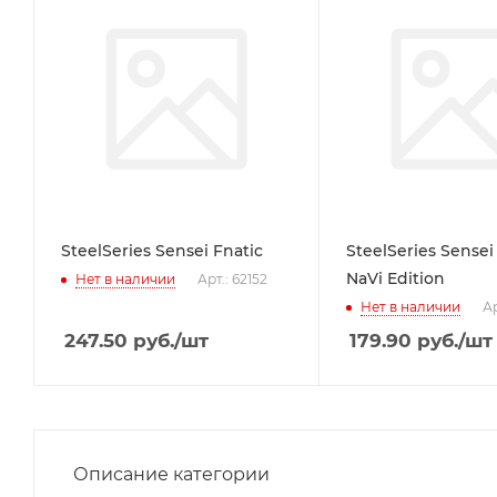
SteelSeries Sensei Fnatic
SteelSeries Sense
NaVi Edition
Нет в наличии
Арт.: 62152
Нет в наличии
Ар
247.50
руб.
/шт
179.90
руб.
/шт
Описание категории