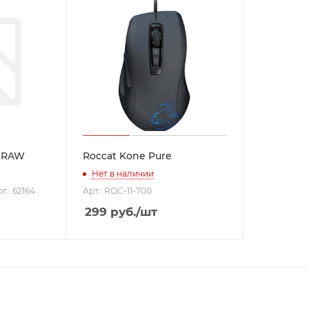
i RAW
Roccat Kone Pure
Нет в наличии
т.: 62164
Арт.: ROC-11-700
299
руб.
/шт