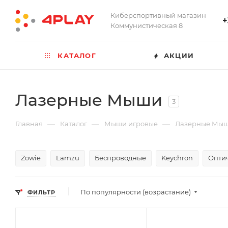
Киберспортивный магазин
+
Коммунистическая 8
КАТАЛОГ
АКЦИИ
Лазерные Мыши
3
—
—
—
Главная
Каталог
Мыши игровые
Лазерные Мы
Zowie
Lamzu
Беспроводные
Keychron
Опти
По популярности (возрастание)
ФИЛЬТР