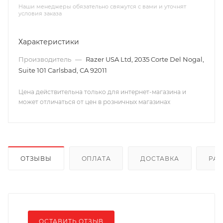
Наши менеджеры обязательно свяжутся с вами и уточнят
условия заказа
Характеристики
Производитель
—
Razer USA Ltd, 2035 Corte Del Nogal,
Suite 101 Carlsbad, CA 92011
Цена действительна только для интернет-магазина и
может отличаться от цен в розничных магазинах
ОТЗЫВЫ
ОПЛАТА
ДОСТАВКА
РА
ОСТАВИТЬ ОТЗЫВ