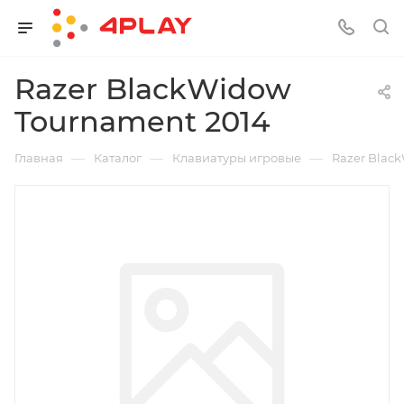
Razer BlackWidow
Tournament 2014
—
—
—
Главная
Каталог
Клавиатуры игровые
Razer Blac