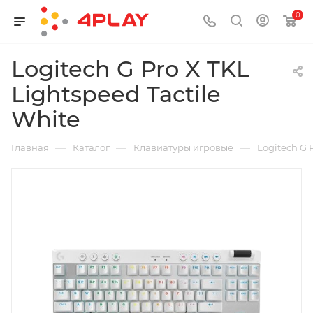
0
Logitech G Pro X TKL
Lightspeed Tactile
White
—
—
—
Главная
Каталог
Клавиатуры игровые
Logitech G 