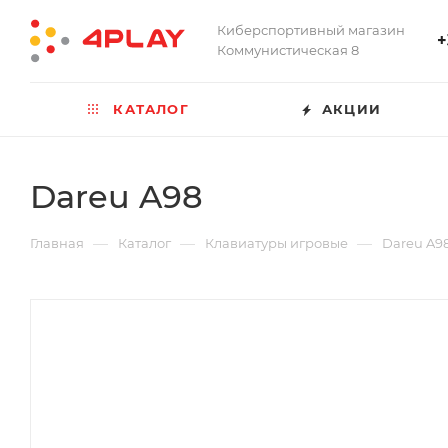
Киберспортивный магазин
+
Коммунистическая 8
КАТАЛОГ
АКЦИИ
Dareu A98
—
—
—
Главная
Каталог
Клавиатуры игровые
Dareu A9