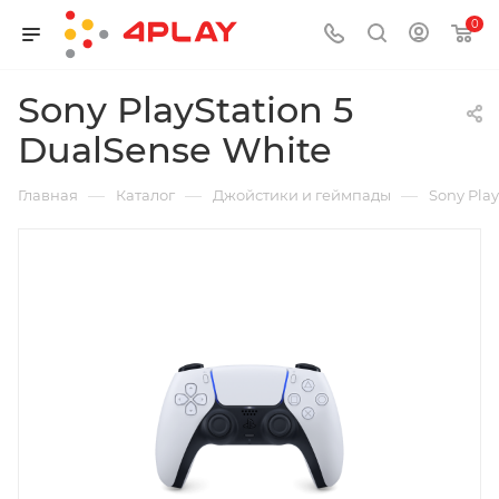
0
Sony PlayStation 5
DualSense White
—
—
—
Главная
Каталог
Джойстики и геймпады
Sony Play