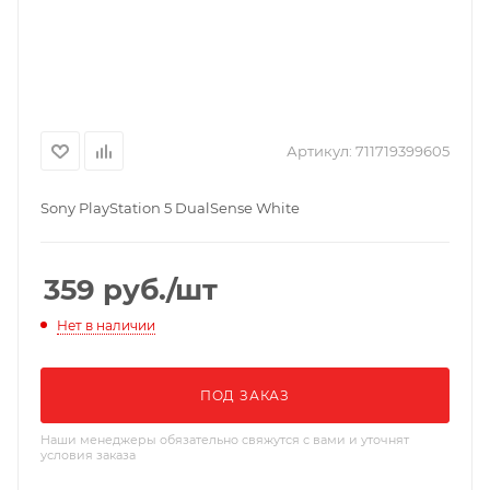
Артикул:
711719399605
Sony PlayStation 5 DualSense White
359
руб.
/шт
Нет в наличии
ПОД ЗАКАЗ
Наши менеджеры обязательно свяжутся с вами и уточнят
условия заказа