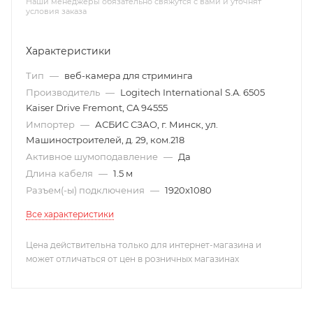
Наши менеджеры обязательно свяжутся с вами и уточнят
условия заказа
Характеристики
Тип
—
веб-камера для стриминга
Производитель
—
Logitech International S.A. 6505
Kaiser Drive Fremont, CA 94555
Импортер
—
АСБИС СЗАО, г. Минск, ул.
Машиностроителей, д. 29, ком.218
Активное шумоподавление
—
Да
Длина кабеля
—
1.5 м
Разъем(-ы) подключения
—
1920x1080
Все характеристики
Цена действительна только для интернет-магазина и
может отличаться от цен в розничных магазинах