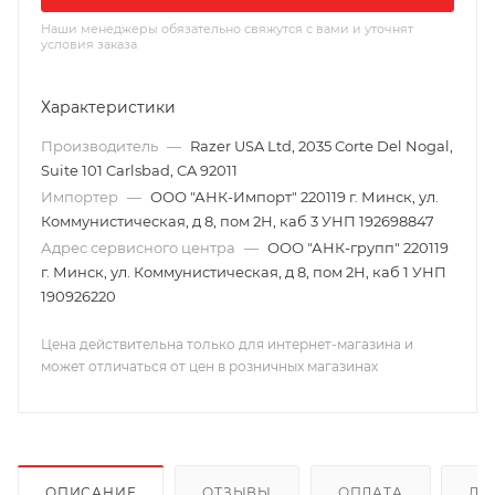
Наши менеджеры обязательно свяжутся с вами и уточнят
условия заказа
Характеристики
Производитель
—
Razer USA Ltd, 2035 Corte Del Nogal,
Suite 101 Carlsbad, CA 92011
Импортер
—
ООО "АНК-Импорт" 220119 г. Минск, ул.
Коммунистическая, д 8, пом 2Н, каб 3 УНП 192698847
Адрес сервисного центра
—
ООО "АНК-групп" 220119
г. Минск, ул. Коммунистическая, д 8, пом 2Н, каб 1 УНП
190926220
Цена действительна только для интернет-магазина и
может отличаться от цен в розничных магазинах
ОПИСАНИЕ
ОТЗЫВЫ
ОПЛАТА
ДО