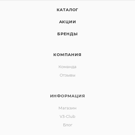
КАТАЛОГ
АКЦИИ
3" динамики из плетенного
стекловолокна
БРЕНДЫ
Наши 3" динамики изготовлены из
КОМПАНИЯ
высококачественного стекловолокна, что
обеспечивает сверхпрозрачный звук с необычной
Команда
резкостью. Такая конструкция влияет на вибрации и
Отзывы
создает более плотный и детальный звук, позволяя
слышать даже мелкие детали.
ИНФОРМАЦИЯ
Магазин
V3-Club
Блог