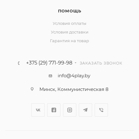
ПОМОЩЬ
Условия оплаты
Условия доставки
Гарантия на товар
+375 (29) 771-99-98
ЗАКАЗАТЬ ЗВОНОК
Усиление НЧ диапазона
info@4play.by
Минск, Коммунистическая 8
Спрятанные сзади фазоинверторы спроектированы
таким образом, чтобы увеличить басы для более
богатого звучания.