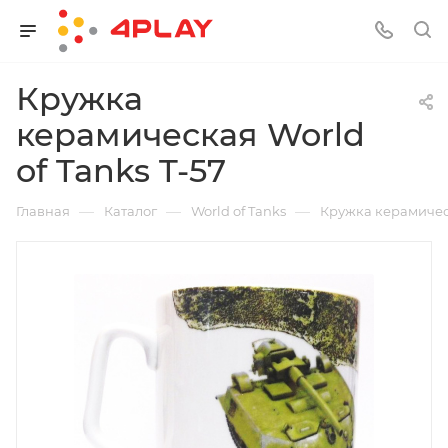
Кружка
керамическая World
of Tanks T-57
—
—
—
Главная
Каталог
World of Tanks
Кружка керамическ