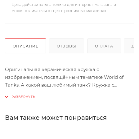
Цена действительна только для интернет-магазина и
может отличаться от цен в розничных магазинах
ОПИСАНИЕ
ОТЗЫВЫ
ОПЛАТА
ДО
Оригинальная керамическая кружка с
изображением, посвящённым тематике World of
Tanks. А какой ваш любимый танк? Кружка с
изображением любимого танка - это ещё один шаг,
который должен сделать каждый фанат World of
Tanks для того, чтобы ещё ближе прочувствовать дух
игры и её боевой настрой. Кружка упакована в
Вам также может понравиться
стильную коробку чёрного цвета с символикой
World of Tanks и станет отличным подарком для всех