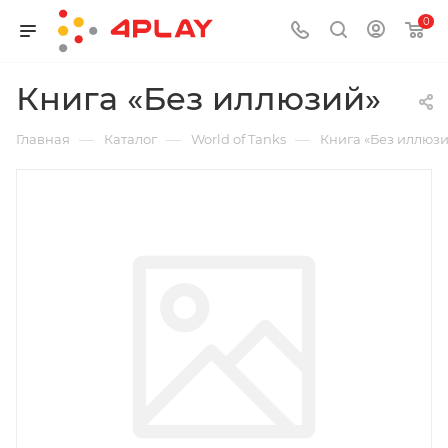
0
Книга «Без иллюзий»
—
—
—
Главная
Каталог
World of Tanks
Книга «Без иллюз