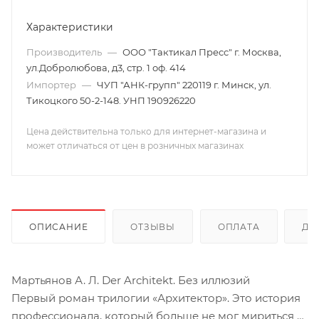
Характеристики
Производитель
—
ООО "Тактикал Пресс" г. Москва,
ул.Добролюбова, д3, стр. 1 оф. 414
Импортер
—
ЧУП "АНК-групп" 220119 г. Минск, ул.
Тикоцкого 50-2-148. УНП 190926220
Цена действительна только для интернет-магазина и
может отличаться от цен в розничных магазинах
ОПИСАНИЕ
ОТЗЫВЫ
ОПЛАТА
ДО
Мартьянов А. Л. Der Architekt. Без иллюзий
Первый роман трилогии «Архитектор». Это история
профессионала, который больше не мог мириться с