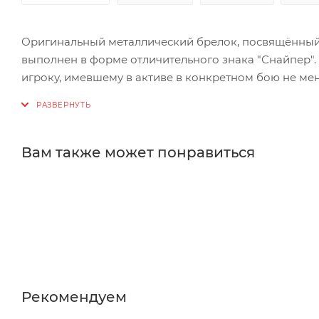
Оригинальный металлический брелок, посвящённый 
выполнен в форме отличительного знака "Снайпер".
игроку, имевшему в активе в конкретном бою не мен
общим потенциальным ущербом не менее 1000 един
подарком товарищу по оружию или любимому челов
Вам также может понравиться
Рекомендуем