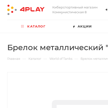
Киберспортивный магазин
+
Коммунистическая 8
КАТАЛОГ
АКЦИИ
Брелок металлический 
—
—
—
Главная
Каталог
World of Tanks
Брелок металли