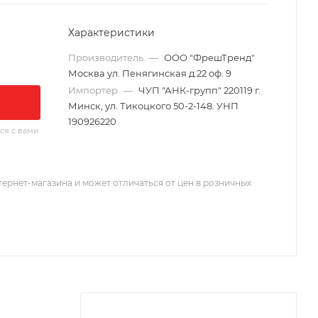
Характеристики
Производитель
—
ООО "ФрешТренд"
Москва ул. Пенягинская д.22 оф. 9
Импортер
—
ЧУП "АНК-групп" 220119 г.
Минск, ул. Тикоцкого 50-2-148. УНП
190926220
ся с вами
тернет-магазина и может отличаться от цен в розничных