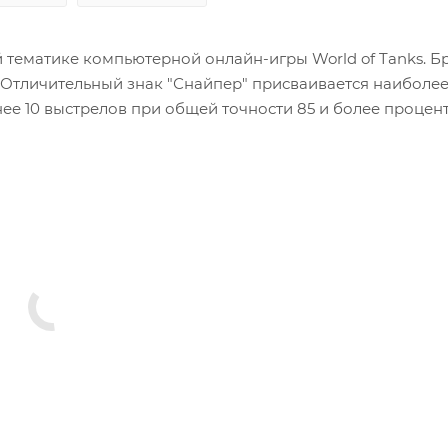
тематике компьютерной онлайн-игры World of Tanks. Б
 Отличительный знак "Снайпер" присваивается наиболе
ее 10 выстрелов при общей точности 85 и более процент
иц. Данный брелок станет замечательным и недорогим
еку.