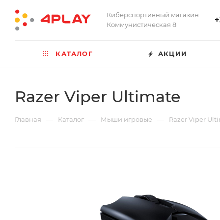
Киберспортивный магазин
+
Коммунистическая 8
КАТАЛОГ
АКЦИИ
Razer Viper Ultimate
—
—
—
Главная
Каталог
Мыши игровые
Razer Viper Ult