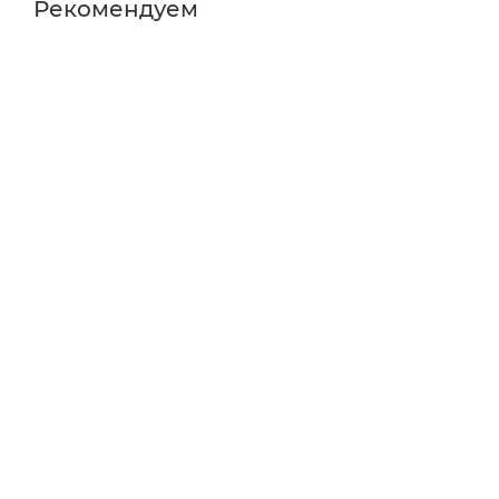
Рекомендуем
Работа до 70ч в режиме без подсветки
Размер 126.7 mm X 66.2 mm X 37.8 mm
Вес без кабеля 74 g
Совместима с базовым вводом для Xbox One