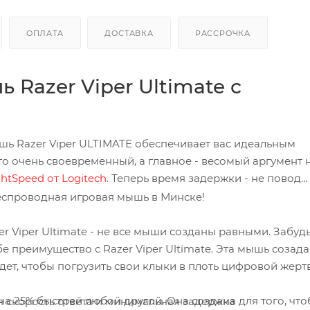
ОПЛАТА
ДОСТАВКА
РАССРОЧКА
Razer Viper Ultimate с
ышь Razer Viper ULTIMATE обеспечивает вас идеальным
это очень своевременный, а главное - весомый аргумент н
ghtSpeed от Logitech
. Теперь время задержки - не повод
r Viper Ultimate - не все мыши созданы равными. Забудь
е преимущество с Razer Viper Ultimate. Эта мышь созад
дет, чтобы погрузить свои клыки в плоть цифровой жерт
 25% быстрей любой другой. Она создана для того, чт