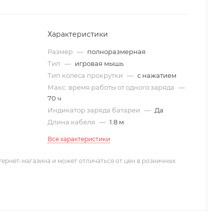
Характеристики
Размер
—
полноразмерная
Тип
—
игровая мышь
Тип колеса прокрутки
—
с нажатием
Макс. время работы от одного заряда
—
70 ч
Индикатор заряда батареи
—
Да
Длина кабеля
—
1.8 м
Все характеристики
тернет-магазина и может отличаться от цен в розничных