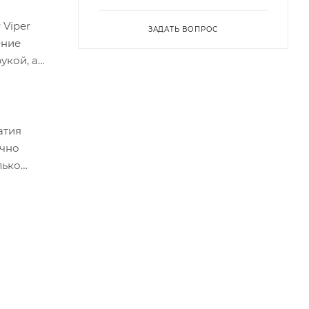
Viper
ЗАДАТЬ ВОПРОС
ение
укой, а
атия
очно
лько