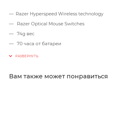
Razer Hyperspeed Wireless technology
Razer Optical Mouse Switches
74g вес
70 часа от батареи
Полные 20,000 DPI в оптическом сенсоре Razer F
Скорость 650 IPS, ускорение 50 G
Настройка высоты подъема/Срабатывания
Вам также может понравиться
Беспроводная технология Razer HyperSpeed
Восемь программируемых кнопок
Переключатели Razer Optical Mouse Switches с р
Симметричная
Тактильное колесо прокрутки
1.8 m / 6 ft кабель