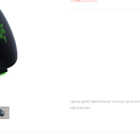
Цена действительна только для ин
магазинах