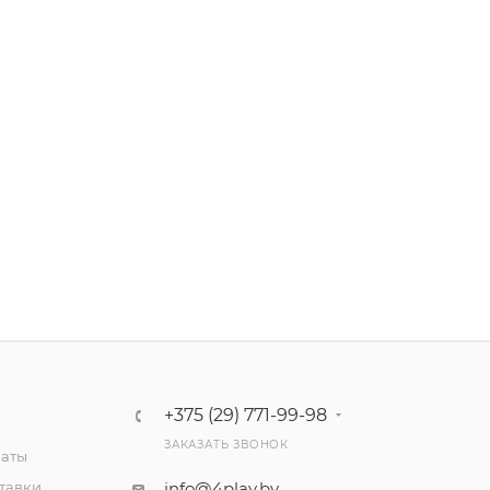
+375 (29) 771-99-98
ЗАКАЗАТЬ ЗВОНОК
латы
тавки
info@4play.by